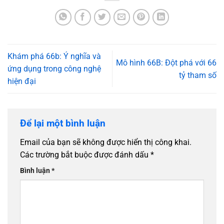
Khám phá 66b: Ý nghĩa và
Mô hình 66B: Đột phá với 66
ứng dụng trong công nghệ
tỷ tham số
hiện đại
Để lại một bình luận
Email của bạn sẽ không được hiển thị công khai.
Các trường bắt buộc được đánh dấu
*
Bình luận
*