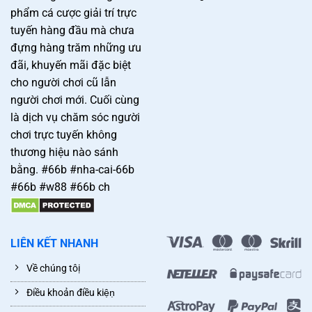
phẩm cá cược giải trí trực
tuyến hàng đầu mà chưa
đựng hàng trăm những ưu
đãi, khuyến mãi đặc biệt
cho người chơi cũ lẫn
người chơi mới. Cuối cùng
là dịch vụ chăm sóc người
chơi trực tuyến không
thương hiệu nào sánh
bằng. #66b #nha-cai-66b
#66b #w88 #66b ch
LIÊN KẾT NHANH
Về chúng tôị
Điều khoản điều kiệṇ