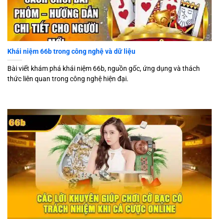
Khái niệm 66b trong công nghệ và dữ liệu
Bài viết khám phá khái niệm 66b, nguồn gốc, ứng dụng và thách
thức liên quan trong công nghệ hiện đại.