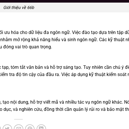
Giới thiệu về 66b
tối ưu hóa cho dữ liệu đa ngôn ngữ. Việc đào tạo dựa trên tập d
, nhằm mở rộng khả năng hiểu và sinh ngôn ngữ. Các kỹ thuật 
ệu đóng vai trò quan trọng.
c tạp, tóm tắt văn bản và hỗ trợ sáng tạo. Tuy nhiên cần chú ý đ
 kiểm tra độ tin cậy của đầu ra. Việc áp dụng kỹ thuật kiểm soát
, tạo nội dung, hỗ trợ viết mã và nhiều tác vụ ngôn ngữ khác. N
dục, và nghiên cứu, đồng thời cần quản lý rủi ro và bảo mật th