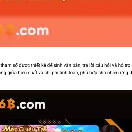
am số được thiết kế để sinh văn bản, trả lời câu hỏi và hỗ trợ 
ng giữa hiệu suất và chi phí tính toán, phù hợp cho nhiều ứng 