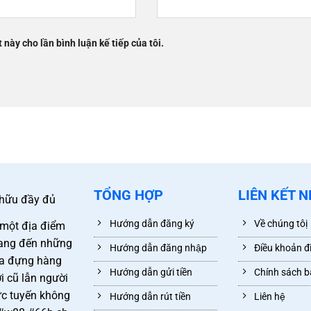
 này cho lần bình luận kế tiếp của tôi.
TỔNG HỢP
LIÊN KẾT 
 hữu đầy đủ
Hướng dẫn đăng ký
Về chúng tôị
 một địa điểm
 mang đến những
Hướng dẫn đăng nhập
Điều khoản điê
ưa đựng hàng
Hướng dẫn gửi tiền
Chính sách ba
i cũ lẫn người
ực tuyến không
Hướng dẫn rút tiền
Liên hệ̣