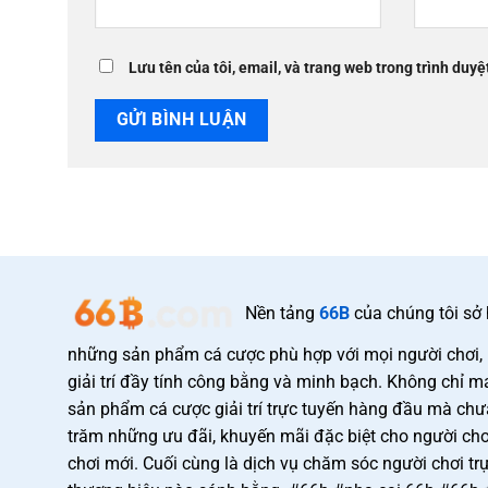
Lưu tên của tôi, email, và trang web trong trình duyệt
Nền tảng
66B
của chúng tôi sở
những sản phẩm cá cược phù hợp với mọi người chơi,
giải trí đầy tính công bằng và minh bạch. Không chỉ
sản phẩm cá cược giải trí trực tuyến hàng đầu mà ch
trăm những ưu đãi, khuyến mãi đặc biệt cho người chơ
chơi mới. Cuối cùng là dịch vụ chăm sóc người chơi tr