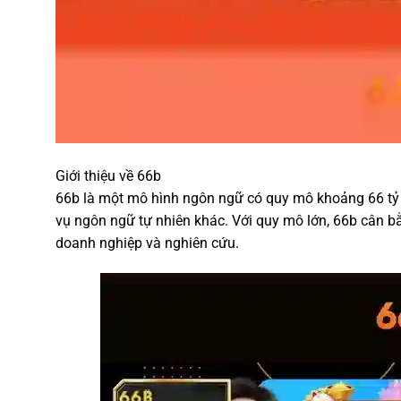
Giới thiệu về 66b
66b là một mô hình ngôn ngữ có quy mô khoảng 66 tỷ th
vụ ngôn ngữ tự nhiên khác. Với quy mô lớn, 66b cân bằ
doanh nghiệp và nghiên cứu.