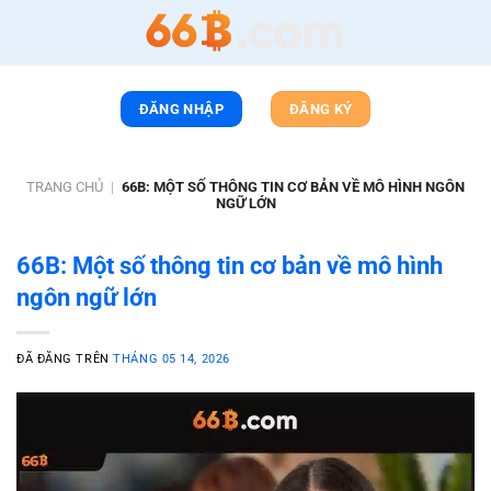
Chuyển
đến
nội
dung
ĐĂNG NHẬP
ĐĂNG KÝ
TRANG CHỦ
|
66B: MỘT SỐ THÔNG TIN CƠ BẢN VỀ MÔ HÌNH NGÔN
NGỮ LỚN
66B: Một số thông tin cơ bản về mô hình
ngôn ngữ lớn
ĐÃ ĐĂNG TRÊN
THÁNG 05 14, 2026