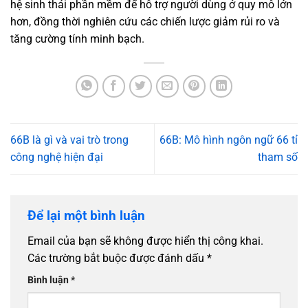
hệ sinh thái phần mềm để hỗ trợ người dùng ở quy mô lớn
hơn, đồng thời nghiên cứu các chiến lược giảm rủi ro và
tăng cường tính minh bạch.
66B là gì và vai trò trong
66B: Mô hình ngôn ngữ 66 tỉ
công nghệ hiện đại
tham số
Để lại một bình luận
Email của bạn sẽ không được hiển thị công khai.
Các trường bắt buộc được đánh dấu
*
Bình luận
*