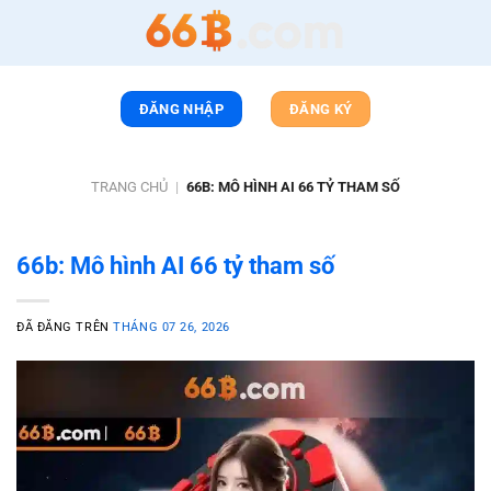
Chuyển
đến
nội
dung
ĐĂNG NHẬP
ĐĂNG KÝ
TRANG CHỦ
|
66B: MÔ HÌNH AI 66 TỶ THAM SỐ
66b: Mô hình AI 66 tỷ tham số
ĐÃ ĐĂNG TRÊN
THÁNG 07 26, 2026