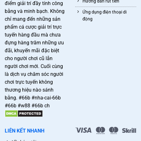
Hướng dẫn rút tiền
điểm giải trí đầy tính công
bằng và minh bạch. Không
Ứng dụng điện thoại di
chỉ mang đến những sản
động
phẩm cá cược giải trí trực
tuyến hàng đầu mà chưa
đựng hàng trăm những ưu
đãi, khuyến mãi đặc biệt
cho người chơi cũ lẫn
người chơi mới. Cuối cùng
là dịch vụ chăm sóc người
chơi trực tuyến không
thương hiệu nào sánh
bằng. #66b #nha-cai-66b
#66b #w88 #66b ch
LIÊN KẾT NHANH